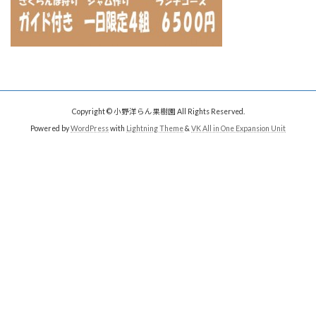
Copyright © 小野洋らん果樹園 All Rights Reserved.
Powered by
WordPress
with
Lightning Theme
&
VK All in One Expansion Unit