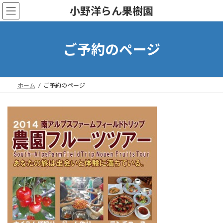
コ
ナ
小野洋らん果樹園
ン
ビ
テ
ゲ
ン
ー
ツ
シ
ご予約のページ
へ
ョ
ス
ン
キ
に
ッ
移
ホーム
ご予約のページ
プ
動