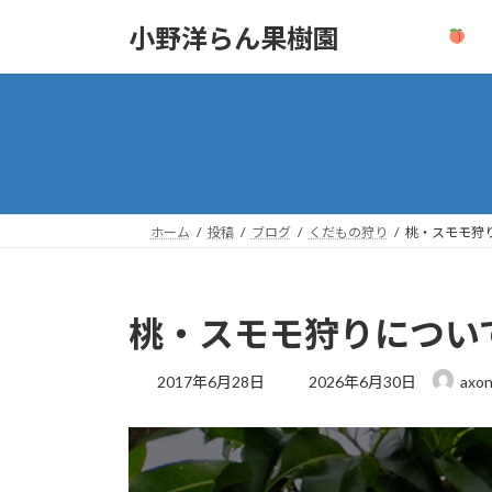
コ
ナ
小野洋らん果樹園
ン
ビ
テ
ゲ
ン
ー
ツ
シ
へ
ョ
ス
ン
キ
に
ッ
移
ホーム
投稿
ブログ
くだもの狩り
桃・スモモ狩
プ
動
桃・スモモ狩りについ
最
2017年6月28日
2026年6月30日
axo
終
更
新
日
時