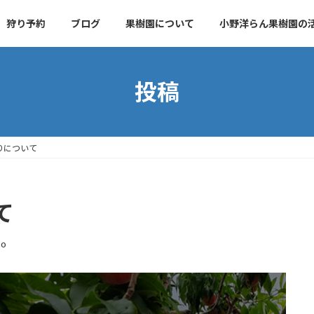
狩り予約
ブログ
果樹園について
小野洋らん果樹園の
投稿
りについて
て
no