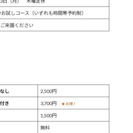
8月3日（月） 木曜定休
5分お試しコース（いずれも時間帯予約制）
上ご来園ください
なし
2,500円
付き
3,700円
★ お得！
1,500円
無料