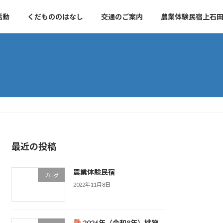
活動
くだもののはなし
交通のご案内
農業体験民宿上石
最近の投稿
農業体験民宿
ブログ
2022年11月8日
2026年（令和8年）桃狩