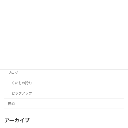
2025年のさくらんぼ狩りは5月より予約
くだもの狩り
受付を開始します。
2025年4月20日
カテゴリー
おりがみ
ブログ
くだもの狩り
ピックアップ
宿泊
アーカイブ